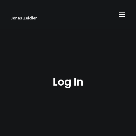
Jonas Zeidler
START
BLOG
ABOUT
Log In
CONTACT
IMPRESSUM