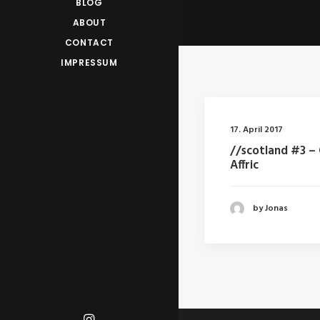
BLOG
ABOUT
CONTACT
IMPRESSUM
17. April 2017
//scotland #3 –
Affric
by Jonas