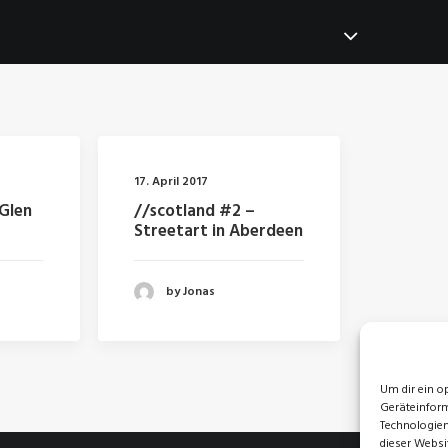
17. April 2017
 Glen
//scotland #2 –
Streetart in Aberdeen
by Jonas
Um dir ein o
Geräteinform
Technologien
dieser Websi