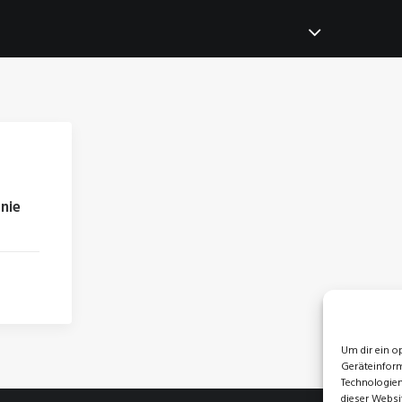
nie
Um dir ein o
Geräteinform
Technologien
dieser Websi