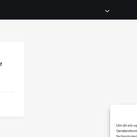
f
Um dir ein o
Geräteinform
Technologien