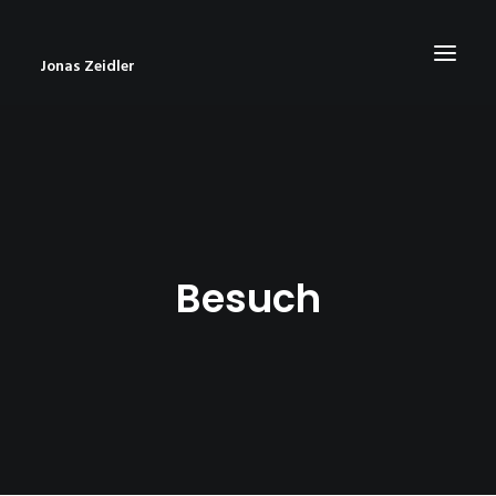
Jonas Zeidler
START
BLOG
ABOUT
Besuch
CONTACT
IMPRESSUM