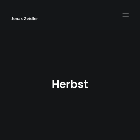
Jonas Zeidler
START
BLOG
ABOUT
Herbst
CONTACT
IMPRESSUM