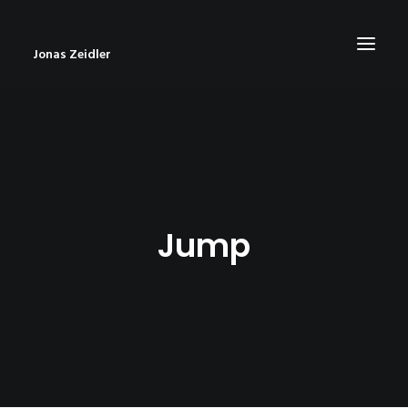
Jonas Zeidler
START
BLOG
ABOUT
Jump
CONTACT
IMPRESSUM