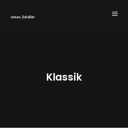
Jonas Zeidler
START
BLOG
ABOUT
Klassik
CONTACT
IMPRESSUM