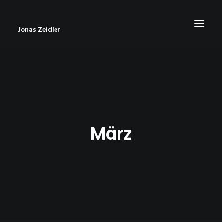
Jonas Zeidler
START
BLOG
ABOUT
März
CONTACT
IMPRESSUM