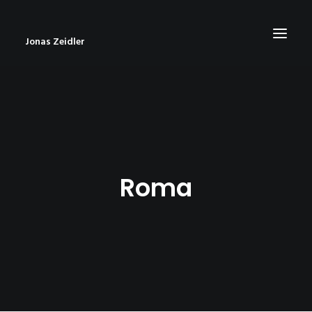
Jonas Zeidler
START
BLOG
ABOUT
Roma
CONTACT
IMPRESSUM