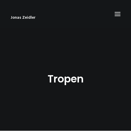
Jonas Zeidler
START
BLOG
ABOUT
Tropen
CONTACT
IMPRESSUM