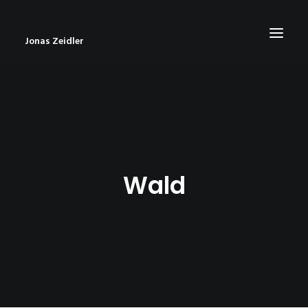
Jonas Zeidler
START
BLOG
ABOUT
Wald
CONTACT
IMPRESSUM