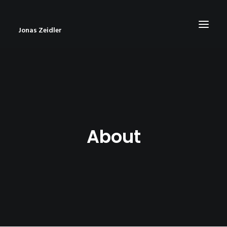
Jonas Zeidler
START
BLOG
ABOUT
About
CONTACT
IMPRESSUM