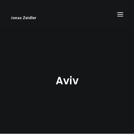
Jonas Zeidler
START
BLOG
ABOUT
Aviv
CONTACT
IMPRESSUM