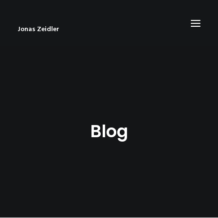
Jonas Zeidler
START
BLOG
ABOUT
Blog
CONTACT
IMPRESSUM