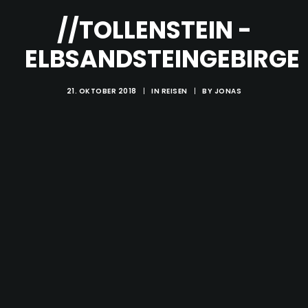
//TOLLENSTEIN -
ELBSANDSTEINGEBIRGE
21. OKTOBER 2018
|
IN
REISEN
|
BY
JONAS