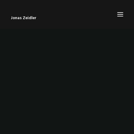
Jonas Zeidler
START
BLOG
ABOUT
CONTACT
IMPRESSUM