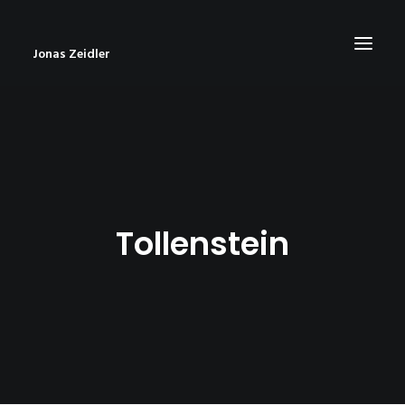
Jonas Zeidler
START
BLOG
ABOUT
Tollenstein
CONTACT
IMPRESSUM