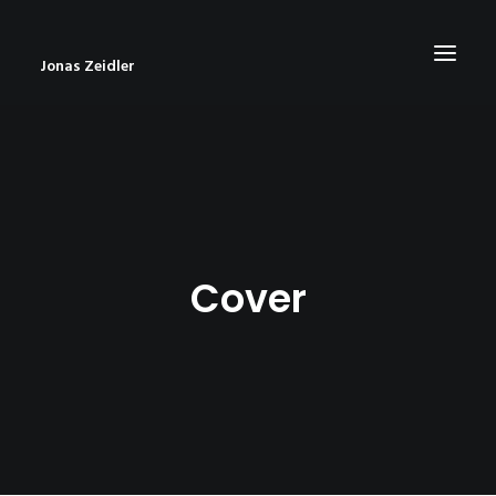
Jonas Zeidler
START
BLOG
ABOUT
Cover
CONTACT
IMPRESSUM