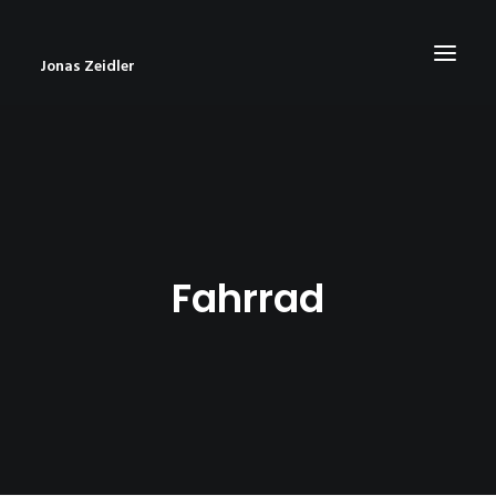
Jonas Zeidler
START
BLOG
ABOUT
Fahrrad
CONTACT
IMPRESSUM