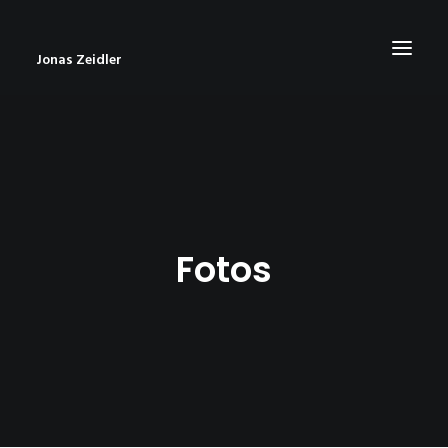
Jonas Zeidler
START
BLOG
ABOUT
Fotos
CONTACT
IMPRESSUM