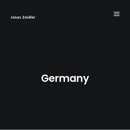
Jonas Zeidler
START
BLOG
ABOUT
Germany
CONTACT
IMPRESSUM