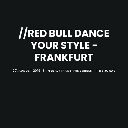
//RED BULL DANCE
YOUR STYLE -
FRANKFURT
27. AUGUST 2019
|
IN
BEAUFTRAGT
,
FREIE ARBEIT
|
BY
JONAS