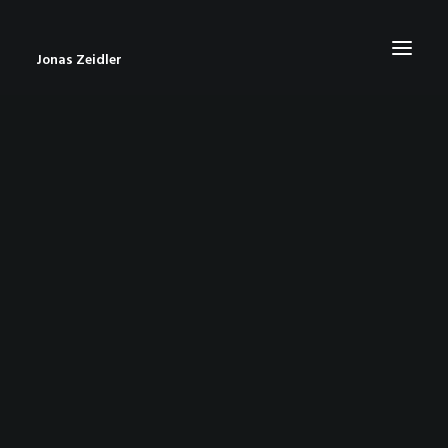
Jonas Zeidler
START
BLOG
ABOUT
CONTACT
IMPRESSUM