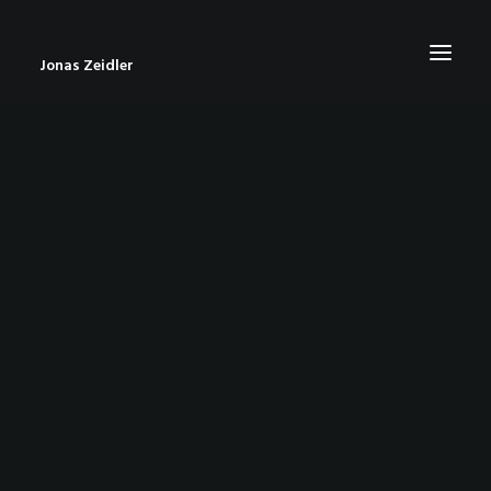
Jonas Zeidler
START
BLOG
ABOUT
CONTACT
IMPRESSUM