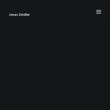
Jonas Zeidler
START
BLOG
ABOUT
CONTACT
IMPRESSUM