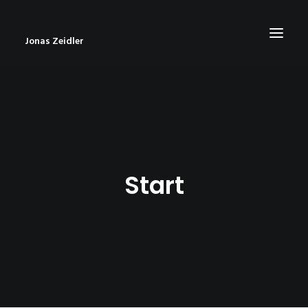
Jonas Zeidler
START
BLOG
ABOUT
Start
CONTACT
IMPRESSUM