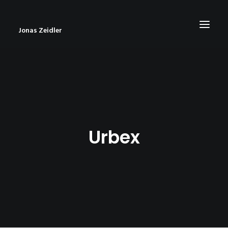
Jonas Zeidler
START
BLOG
ABOUT
Urbex
CONTACT
IMPRESSUM